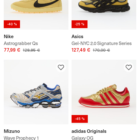
-40 %
-25 %
Nike
Asics
Astrograbber Qs
Gel-NYC 2.0 Signature Series
77,99 €
HAL STUDIOS
127,49 €
129,95 €
170,00 €
-45 %
Mizuno
adidas Originals
Wave Prophecy 1
Galaxy OG