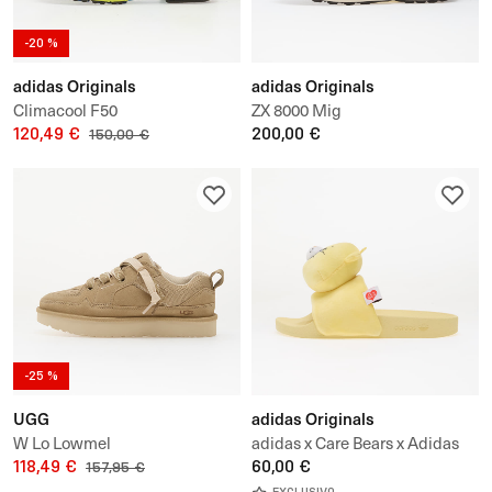
-20 %
adidas Originals
adidas Originals
Climacool F50
ZX 8000 Mig
120,49 €
200,00 €
150,00 €
-25 %
UGG
adidas Originals
W Lo Lowmel
adidas x Care Bears x Adidas
118,49 €
Adilette Slides
60,00 €
157,95 €