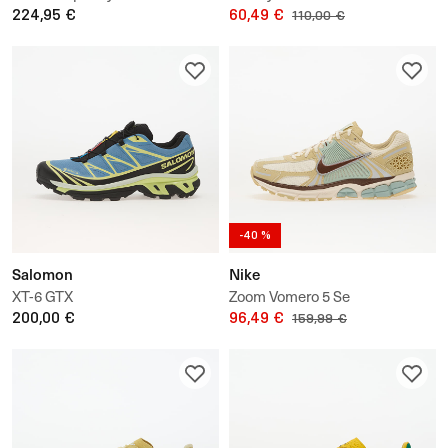
224,95 €
60,49 €
110,00 €
-40 %
Salomon
Nike
XT-6 GTX
Zoom Vomero 5 Se
200,00 €
96,49 €
159,99 €