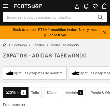
Back to school: FTSHP, mochilas Jordan, Nike y más.
¡Elige la tuya!
Footshop
Zapatos
adidas Taekwondo
ZAPATOS - ADIDAS TAEKWONDO
Zapatillas y zapatos de hombre
Zapatillas y zapato
Filtrar
Talla
Marca
Modelo
Precio & Of
1
1
Productos
:
44