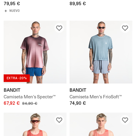
Perforated Box Tee
79,95 €
Performance Tee with
89,95 €
Flopack™
NUEVO
EXTRA -20%
BANDIT
BANDIT
Camiseta Men's Specter™
Camiseta Men's FrioSoft™
Performance Tee
67,92 €
Performance Box Tee
74,90 €
84,90 €