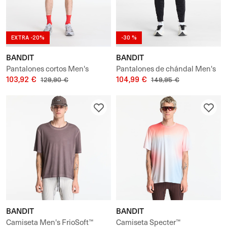
EXTRA -20%
-30 %
BANDIT
BANDIT
Pantalones cortos Men's
Pantalones de chándal Men's
SoLite™ 5 Pocket Quarter
103,92 €
Cold Weather Performance
104,99 €
129,90 €
149,95 €
Tights
Run Pant
BANDIT
BANDIT
Camiseta Men's FrioSoft™
Camiseta Specter™