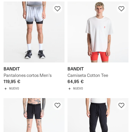
BANDIT
BANDIT
Pantalones cortos Men's
Camiseta Cotton Tee
CoolGrid™ 2-in-1 Run Short
119,95 €
64,95 €
NUEVO
NUEVO