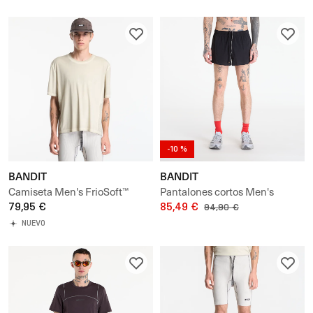
-10 %
BANDIT
BANDIT
Camiseta Men's FrioSoft™
Pantalones cortos Men's
Perforated Box Tee
79,95 €
Vento™ Next Gen 3" Split Short
85,49 €
94,90 €
NUEVO