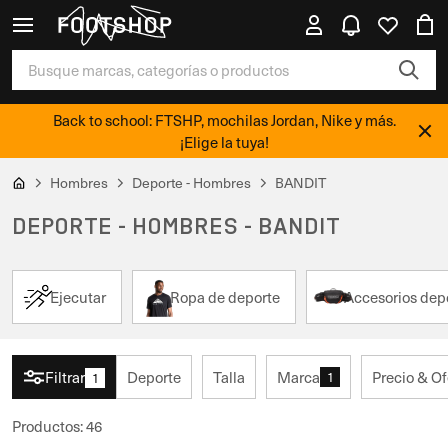
Back to school: FTSHP, mochilas Jordan, Nike y más.
¡Elige la tuya!
Hombres
Deporte - Hombres
BANDIT
DEPORTE - HOMBRES - BANDIT
Ejecutar
Ropa de deporte
Accesorios dep
Filtrar
Deporte
Talla
Marca
Precio & Of
1
1
Productos
:
46