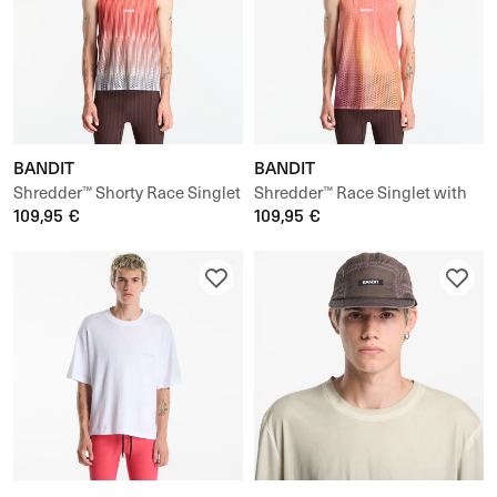
BANDIT
BANDIT
Shredder™ Shorty Race Singlet
Shredder™ Race Singlet with
109,95 €
Flopack™
109,95 €