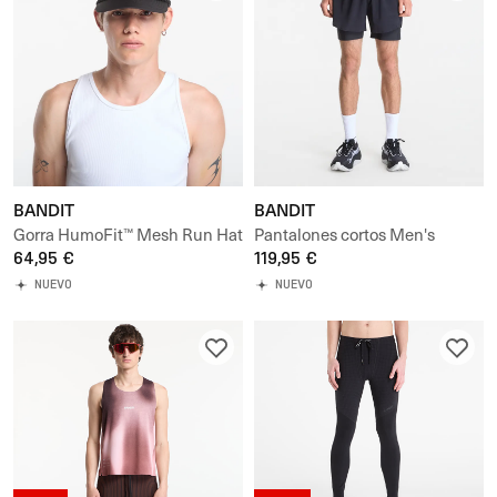
BANDIT
BANDIT
Gorra HumoFit™ Mesh Run Hat
Pantalones cortos Men's
64,95 €
CoolGrid™ 2-in-1 Run Short
119,95 €
NUEVO
NUEVO