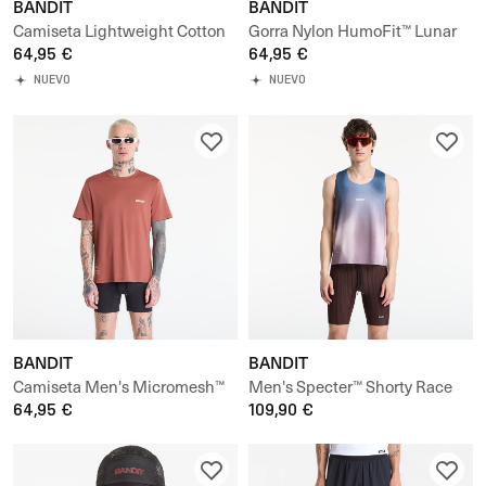
BANDIT
BANDIT
Camiseta Lightweight Cotton
Gorra Nylon HumoFit™ Lunar
Box Tee
64,95 €
Wash Run Hat
64,95 €
NUEVO
NUEVO
BANDIT
BANDIT
Camiseta Men's Micromesh™
Men's Specter™ Shorty Race
Run Tee
64,95 €
Singlet
109,90 €