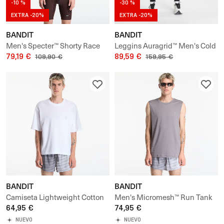
-10 %
-30 %
EXTRA -20%
EXTRA -20%
BANDIT
BANDIT
Men's Specter™ Shorty Race
Leggins Auragrid™ Men's Cold
Singlet
79,19 €
Weather Tight
89,59 €
109,90 €
159,95 €
BANDIT
BANDIT
Camiseta Lightweight Cotton
Men's Micromesh™ Run Tank
Box Tee
64,95 €
74,95 €
NUEVO
NUEVO