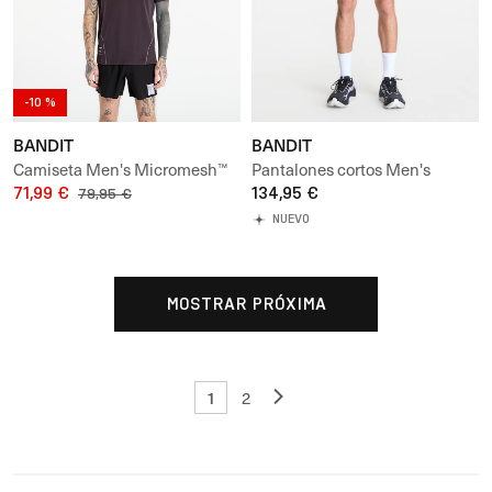
-10 %
BANDIT
BANDIT
Camiseta Men's Micromesh™
Pantalones cortos Men's
Merrow Run Tee
71,99 €
Striped Cadence™ Half Tights
134,95 €
79,95 €
NUEVO
MOSTRAR PRÓXIMA
1
2