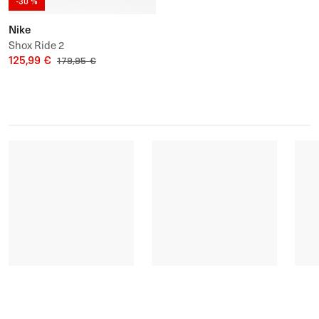
-30 %
Nike
Shox Ride 2
125,99 €
179,95 €