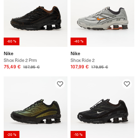
-60 %
-40 %
Nike
Nike
Shox Ride 2 Prm
Shox Ride 2
75,49 €
107,99 €
187,95 €
179,95 €
-20 %
-10 %