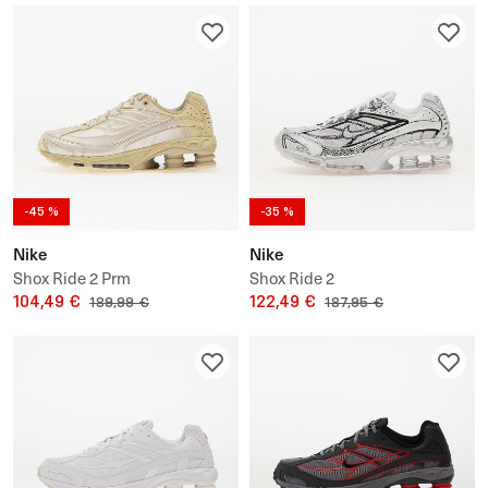
-45 %
-35 %
Nike
Nike
Shox Ride 2 Prm
Shox Ride 2
104,49 €
122,49 €
189,99 €
187,95 €