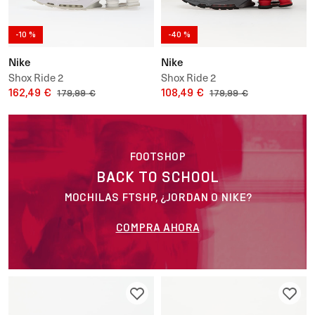
-10 %
-40 %
Nike
Nike
Shox Ride 2
Shox Ride 2
162,49 €
108,49 €
179,99 €
179,99 €
FOOTSHOP
BACK TO SCHOOL
MOCHILAS FTSHP, ¿JORDAN O NIKE?
COMPRA AHORA