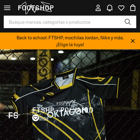
Back to school: FTSHP, mochilas Jordan, Nike y más.
¡Elige la tuya!
FTSHP - POLYAMID
Siga