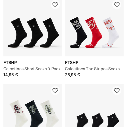
FTSHP
FTSHP
Calcetines Short Socks 3-Pack
Calcetines The Stripes Socks
14,95 €
3-Pack
26,95 €