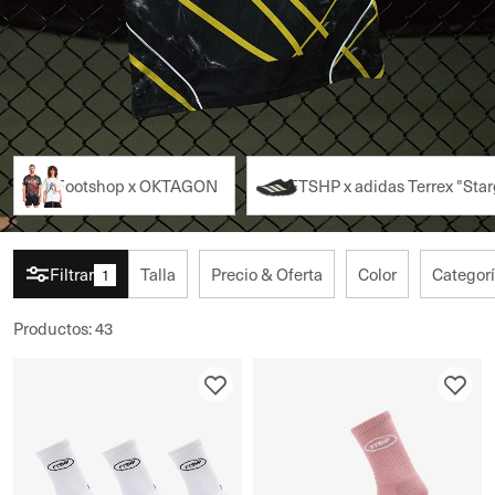
Footshop x OKTAGON
FTSHP x adidas Terrex "Star
Filtrar
Talla
Precio & Oferta
Color
Categor
1
Productos
:
43