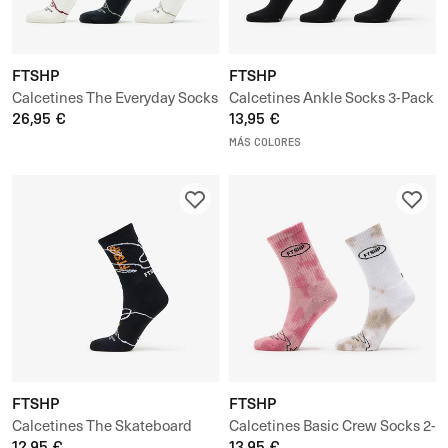
FTSHP
FTSHP
Calcetines The Everyday Socks
Calcetines Ankle Socks 3-Pack
3-Pack
26,95 €
13,95 €
MÁS COLORES
FTSHP
FTSHP
Calcetines The Skateboard
Calcetines Basic Crew Socks 2-
Socks
12,95 €
Pack
13,95 €